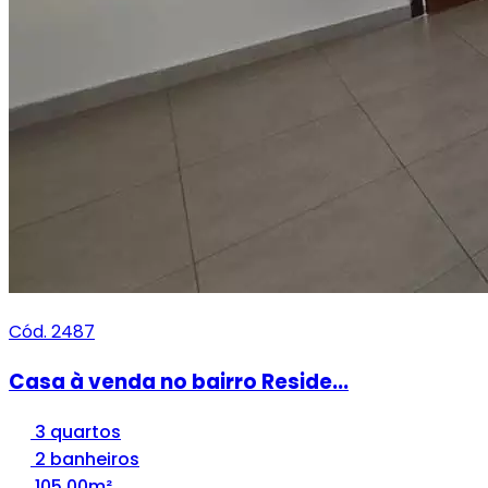
Cód. 2487
Casa à venda no bairro Reside...
3 quartos
2 banheiros
105,00m²