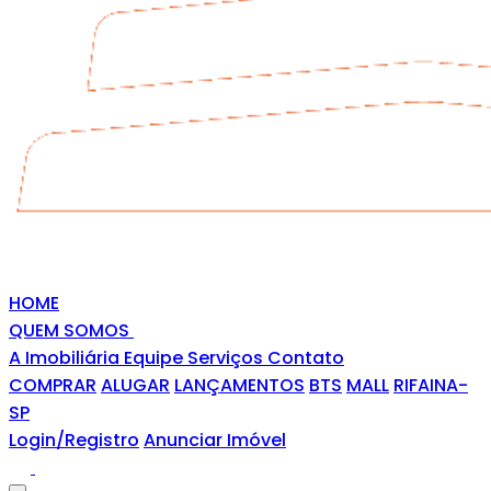
HOME
QUEM SOMOS
A Imobiliária
Equipe
Serviços
Contato
COMPRAR
ALUGAR
LANÇAMENTOS
BTS
MALL
RIFAINA-
SP
Login/Registro
Anunciar Imóvel