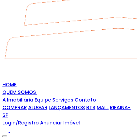
HOME
QUEM SOMOS
A Imobiliária
Equipe
Serviços
Contato
COMPRAR
ALUGAR
LANÇAMENTOS
BTS
MALL
RIFAINA-
SP
Login/Registro
Anunciar Imóvel