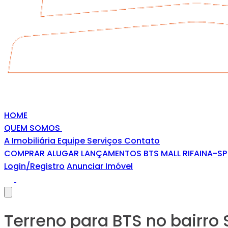
HOME
QUEM SOMOS
A Imobiliária
Equipe
Serviços
Contato
COMPRAR
ALUGAR
LANÇAMENTOS
BTS
MALL
RIFAINA-SP
Login/Registro
Anunciar Imóvel
Terreno para BTS no bairro