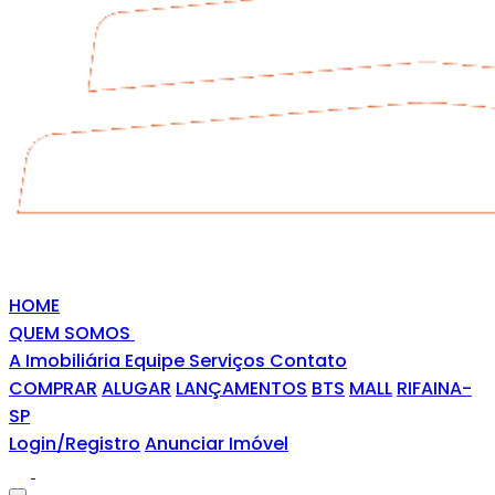
HOME
QUEM SOMOS
A Imobiliária
Equipe
Serviços
Contato
COMPRAR
ALUGAR
LANÇAMENTOS
BTS
MALL
RIFAINA-
SP
Login/Registro
Anunciar Imóvel