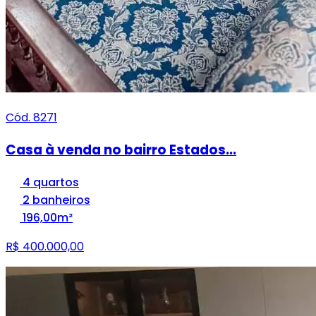
Cód. 8271
Casa à venda no bairro Estados...
4 quartos
2 banheiros
196,00m²
R$ 400.000,00