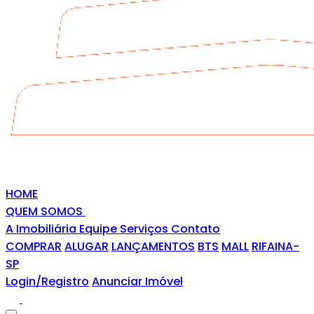
HOME
QUEM SOMOS
A Imobiliária
Equipe
Serviços
Contato
COMPRAR
ALUGAR
LANÇAMENTOS
BTS
MALL
RIFAINA-
SP
Login/Registro
Anunciar Imóvel