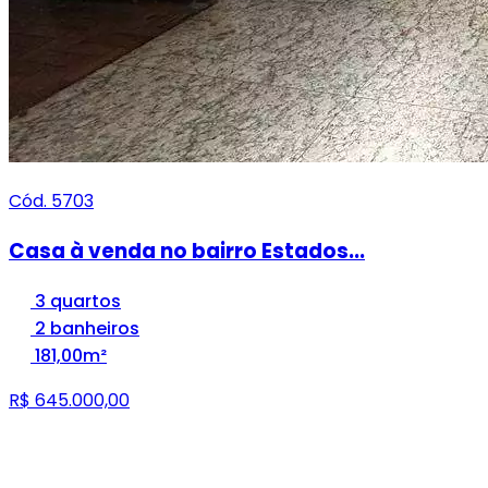
Cód. 5703
Casa à venda no bairro Estados...
3 quartos
2 banheiros
181,00m²
R$ 645.000,00