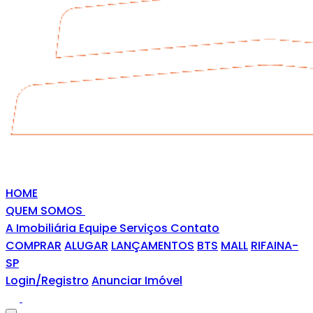
HOME
QUEM SOMOS
A Imobiliária
Equipe
Serviços
Contato
COMPRAR
ALUGAR
LANÇAMENTOS
BTS
MALL
RIFAINA-
SP
Login/Registro
Anunciar Imóvel