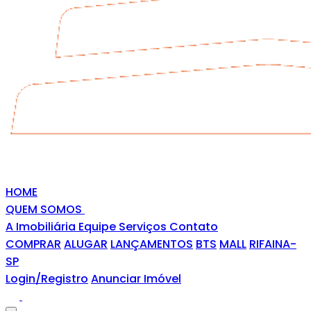
HOME
QUEM SOMOS
A Imobiliária
Equipe
Serviços
Contato
COMPRAR
ALUGAR
LANÇAMENTOS
BTS
MALL
RIFAINA-
SP
Login/Registro
Anunciar Imóvel