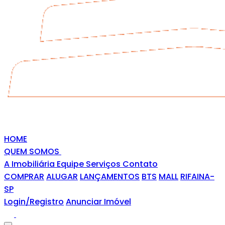
HOME
QUEM SOMOS
A Imobiliária
Equipe
Serviços
Contato
COMPRAR
ALUGAR
LANÇAMENTOS
BTS
MALL
RIFAINA-
SP
Login/Registro
Anunciar Imóvel