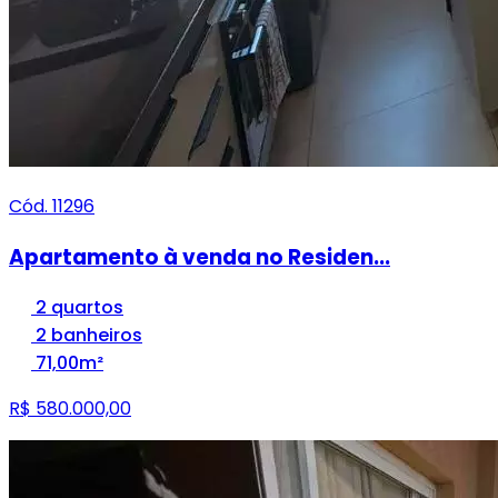
Cód. 11296
Apartamento à venda no Residen...
2 quartos
2 banheiros
71,00m²
R$ 580.000,00