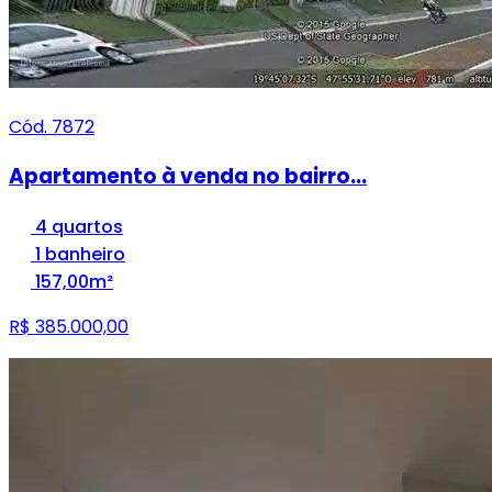
Cód. 7872
Apartamento à venda no bairro...
4 quartos
1 banheiro
157,00m²
R$ 385.000,00