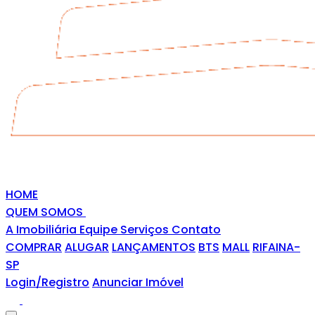
HOME
QUEM SOMOS
A Imobiliária
Equipe
Serviços
Contato
COMPRAR
ALUGAR
LANÇAMENTOS
BTS
MALL
RIFAINA-
SP
Login/Registro
Anunciar Imóvel