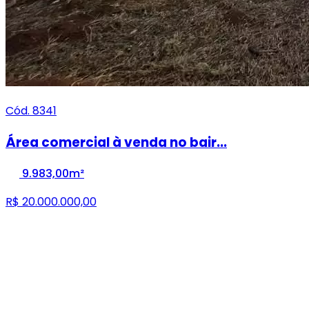
Cód. 8341
Área comercial à venda no bair...
9.983,00m²
R$ 20.000.000,00