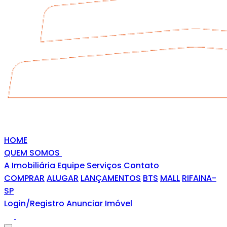
HOME
QUEM SOMOS
A Imobiliária
Equipe
Serviços
Contato
COMPRAR
ALUGAR
LANÇAMENTOS
BTS
MALL
RIFAINA-
SP
Login/Registro
Anunciar Imóvel