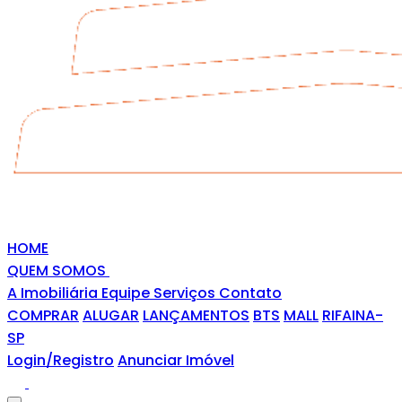
HOME
QUEM SOMOS
A Imobiliária
Equipe
Serviços
Contato
COMPRAR
ALUGAR
LANÇAMENTOS
BTS
MALL
RIFAINA-
SP
Login/Registro
Anunciar Imóvel