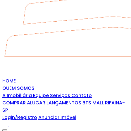
HOME
QUEM SOMOS
A Imobiliária
Equipe
Serviços
Contato
COMPRAR
ALUGAR
LANÇAMENTOS
BTS
MALL
RIFAINA-
SP
Login/Registro
Anunciar Imóvel