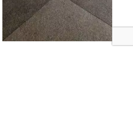
Cód. 8373
Galpão á venda no Manoel Mende...
514,00m²
R$ 1.500.000,00