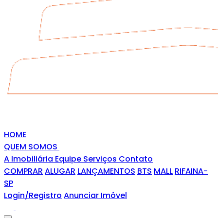
HOME
QUEM SOMOS
A Imobiliária
Equipe
Serviços
Contato
COMPRAR
ALUGAR
LANÇAMENTOS
BTS
MALL
RIFAINA-
SP
Login/Registro
Anunciar Imóvel