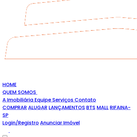
HOME
QUEM SOMOS
A Imobiliária
Equipe
Serviços
Contato
COMPRAR
ALUGAR
LANÇAMENTOS
BTS
MALL
RIFAINA-
SP
Login/Registro
Anunciar Imóvel