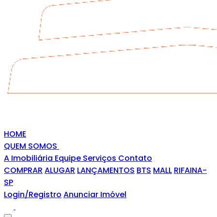
HOME
QUEM SOMOS
A Imobiliária
Equipe
Serviços
Contato
COMPRAR
ALUGAR
LANÇAMENTOS
BTS
MALL
RIFAINA-
SP
Login/Registro
Anunciar Imóvel