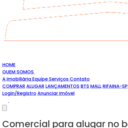
HOME
QUEM SOMOS
A Imobiliária
Equipe
Serviços
Contato
COMPRAR
ALUGAR
LANÇAMENTOS
BTS
MALL
RIFAINA-SP
Login/Registro
Anunciar Imóvel
Comercial para alugar no b