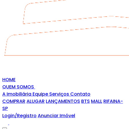
HOME
QUEM SOMOS
A Imobiliária
Equipe
Serviços
Contato
COMPRAR
ALUGAR
LANÇAMENTOS
BTS
MALL
RIFAINA-
SP
Login/Registro
Anunciar Imóvel