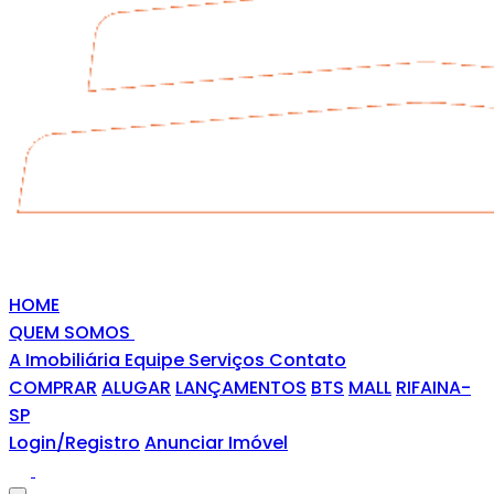
HOME
QUEM SOMOS
A Imobiliária
Equipe
Serviços
Contato
COMPRAR
ALUGAR
LANÇAMENTOS
BTS
MALL
RIFAINA-
SP
Login/Registro
Anunciar Imóvel