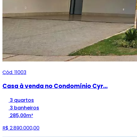
Cód. 11003
Casa à venda no Condomínio Cyr...
3 quartos
3 banheiros
285,00m²
R$ 2.890.000,00