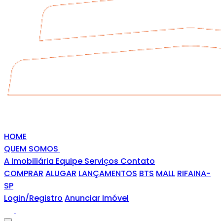
HOME
QUEM SOMOS
A Imobiliária
Equipe
Serviços
Contato
COMPRAR
ALUGAR
LANÇAMENTOS
BTS
MALL
RIFAINA-
SP
Login/Registro
Anunciar Imóvel