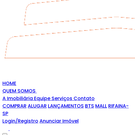
HOME
QUEM SOMOS
A Imobiliária
Equipe
Serviços
Contato
COMPRAR
ALUGAR
LANÇAMENTOS
BTS
MALL
RIFAINA-
SP
Login/Registro
Anunciar Imóvel