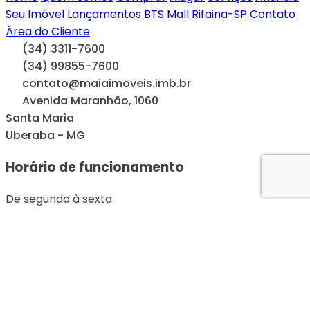
Seu Imóvel
Lançamentos
BTS
Mall
Rifaina-SP
Contato
Área do Cliente
(34) 3311-7600
(34) 99855-7600
contato@maiaimoveis.imb.br
Avenida Maranhão, 1060
Santa Maria
Uberaba - MG
Horário de funcionamento
De segunda à sexta
Das 8h às 19H
Sábado
Das 8h às 12H