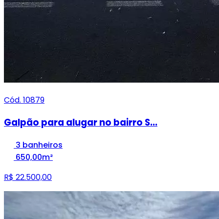
Cód. 10879
Galpão para alugar no bairro S...
3 banheiros
650,00m²
R$ 22.500,00