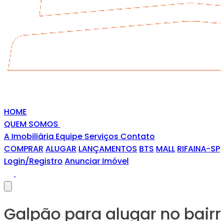
HOME
QUEM SOMOS
A Imobiliária
Equipe
Serviços
Contato
COMPRAR
ALUGAR
LANÇAMENTOS
BTS
MALL
RIFAINA-SP
Login/Registro
Anunciar Imóvel
Galpão para alugar no bair