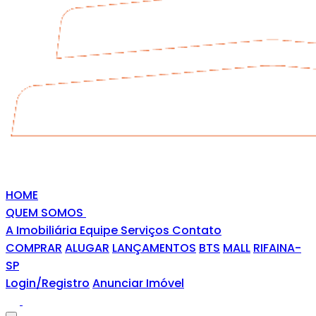
HOME
QUEM SOMOS
A Imobiliária
Equipe
Serviços
Contato
COMPRAR
ALUGAR
LANÇAMENTOS
BTS
MALL
RIFAINA-
SP
Login/Registro
Anunciar Imóvel