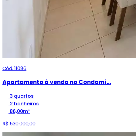
Cód. 11086
Apartamento à venda no Condomí...
3 quartos
2 banheiros
86,00m²
R$ 530.000,00