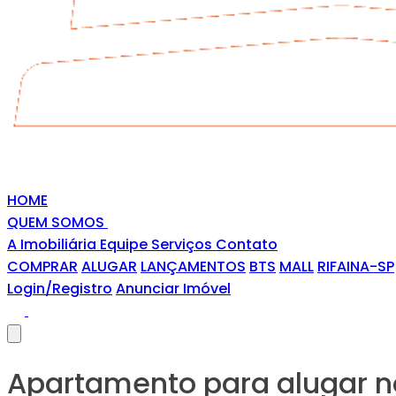
HOME
QUEM SOMOS
A Imobiliária
Equipe
Serviços
Contato
COMPRAR
ALUGAR
LANÇAMENTOS
BTS
MALL
RIFAINA-SP
Login/Registro
Anunciar Imóvel
Apartamento para alugar n