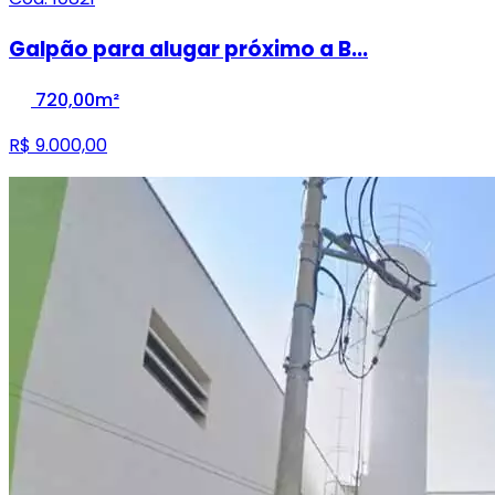
Galpão para alugar próximo a B...
720,00m²
R$ 9.000,00