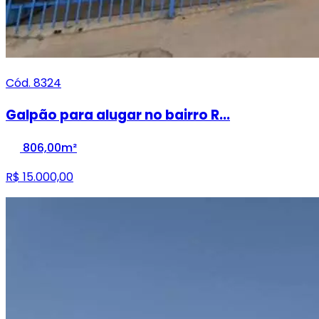
Cód. 8324
Galpão para alugar no bairro R...
806,00m²
R$ 15.000,00