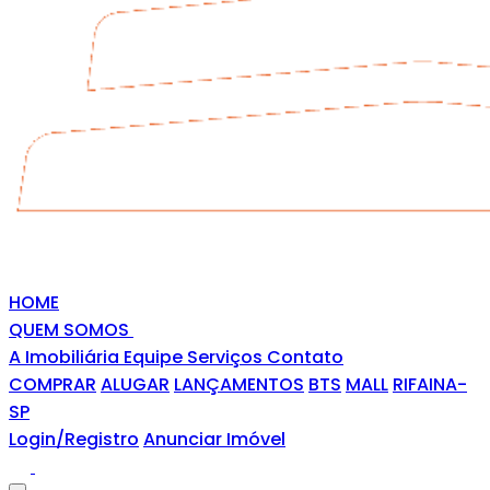
HOME
QUEM SOMOS
A Imobiliária
Equipe
Serviços
Contato
COMPRAR
ALUGAR
LANÇAMENTOS
BTS
MALL
RIFAINA-
SP
Login/Registro
Anunciar Imóvel