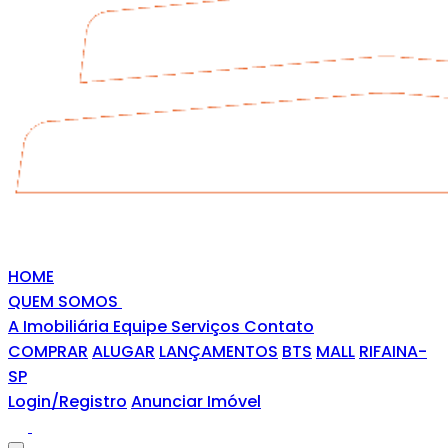
HOME
QUEM SOMOS
A Imobiliária
Equipe
Serviços
Contato
COMPRAR
ALUGAR
LANÇAMENTOS
BTS
MALL
RIFAINA-
SP
Login/Registro
Anunciar Imóvel